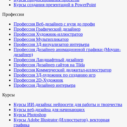
Курсы создания презентаций в PowerPoint
Профессии
Профессия Веб-дизайнер с нуля до профи
Профессия Графический дизайнер
Профессия Художник-иллюстратор
Профессия Мультипликатор
Профессия 3Д-визуализатор интерьера
Профессия Дизайнер анимационной графики (Моушн-
дизайнер)
Профессия Ландшафтный дизайнер
Профессия Дизайнер сайтов на Tilda
Профессия Коммерческий диджитал-иллюстратор
Профессия 3Д-художник по созданию игр
Профессия 2D-Художник
Профессия Дизайнер интерьера
Курсы
Курсы ИИ-дизайна: нейросети для работы и творчества
Курсы веб-дизайна для начинающих
Курсы Photoshop
Курсы Adobe Illustrator (Иллюстратор), векторная
графика