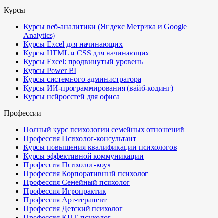
Курсы
Курсы веб-аналитики (Яндекс Метрика и Google
Analytics)
Курсы Excel для начинающих
Курсы HTML и CSS для начинающих
Курсы Excel: продвинутый уровень
Курсы Power BI
Курсы системного администратора
Курсы ИИ-программирования (вайб-кодинг)
Курсы нейросетей для офиса
Профессии
Полный курс психологии семейных отношений
Профессия Психолог-консультант
Курсы повышения квалификации психологов
Курсы эффективной коммуникации
Профессия Психолог-коуч
Профессия Корпоративный психолог
Профессия Семейный психолог
Профессия Игропрактик
Профессия Арт-терапевт
Профессия Детский психолог
Профессия КПТ-психолог