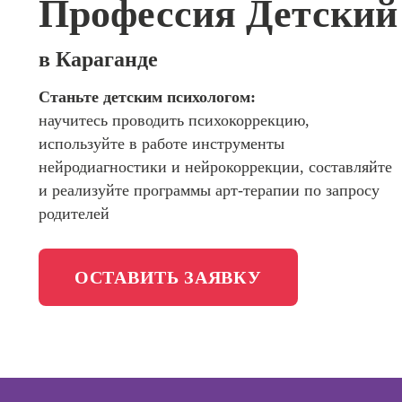
Профессия Детский
сайтов (
программирования
продви
сайтов)
Школа психологии
в Караганде
Профес
Интерне
Станьте детским психологом:
Школа актерского мастерства
маркето
научитесь проводить психокоррекцию,
Профес
Школа бизнеса и управления
используйте в работе инструменты
Менедж
нейродиагностики и нейрокоррекции, составляйте
маркети
Фотошкола
и реализуйте программы арт-терапии по запросу
социал
родителей
сетях (
менедж
Школа медиа
Профес
ОСТАВИТЬ ЗАЯВКУ
Специал
таргети
Онлайн-обучение
Курсы