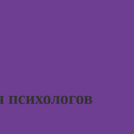
ассоци
в Adobe
карт
Photoshop
Курсы 
Курсы ArchiCad
для дизайнеров
Курсы 
интерьера
терапи
психол
Практикум:
интерьерные
Курсы 
коллажи в
нейроп
Adobe
и псих
Photoshop
Курсы 
Курсы
тревог
подготовки
паниче
недвижимости к
я психологов
атакам
продаже
(хоумстейджинг)
Курсы
когнит
Курсы по
поведе
заработку на
терапи
перепродаже
квартир
Курсы 