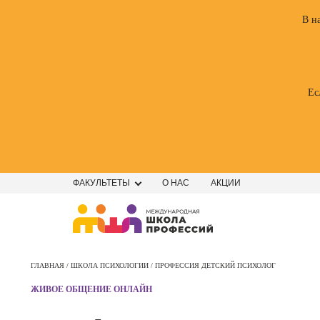
В н
Ес
ФАКУЛЬТЕТЫ
О НАС
АКЦИИ
Профе
Школа маркетинга и рекламы
Профес
ГЛАВНАЯ /
ШКОЛА ПСИХОЛОГИИ /
ПРОФЕССИЯ ДЕТСКИЙ ПСИХОЛОГ
Школа дизайна
Специал
ЖИВОЕ ОБЩЕНИЕ ОНЛАЙН
поисков
Школа нейросетей и
оптими