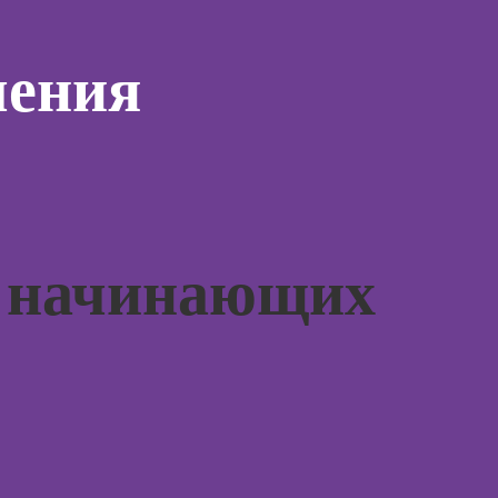
дизайнер
программирования
тинга
Профе
(вайб-кодинг)
Профессия
Игропр
чения
о
Дизайнер
Курсы нейросетей
ию
Профес
сайтов на Tilda
для офиса
а
терапе
Профессия
о
Профе
Коммерческий
ой
Детски
диджитал-
зации
иллюстратор
Профе
seo-
психол
жение
Профессия 3Д-
я начинающих
художник по
Профе
созданию игр
специа
оздания
вижения
Профессия 2D-
а Tilda
Художник
Курс
Профессия
тной
Дизайнер
ы
интерьера
Курсы 
Курсы 