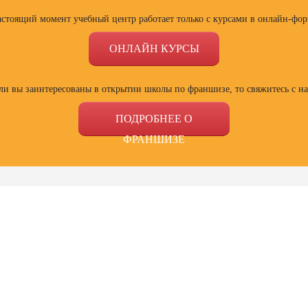
астоящий момент учебный центр работает только с курсами в онлайн-фор
ОНЛАЙН КУРСЫ
ли вы заинтересованы в открытии школы по франшизе, то свяжитесь с н
ПОДРОБНЕЕ О
ФРАНШИЗЕ
ссии
Профессии
Профессии
Проф
сия
Профессия
Профессия
Полный
ист по
Веб-дизайнер с
Специалист Excel
психол
ой
нуля до профи
семей
зации
отнош