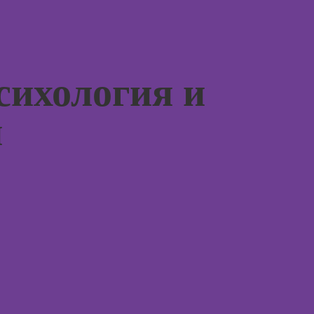
психол
для дизайнеров
интерьера
Курсы
диагно
Курсы по
погран
монтажу в After
сихология и
расстр
Effects
Курсы 
Курсы дизайна
я
психол
интерфейсов
Курсы 
Курсы Autodesk
консул
AutoCAD
Курсы
Курсы
эмоцио
Блендера
интелл
(Blender 3D)
Курсы
Курсы
эриксо
рисования в
гипноз
Photoshop
Курсы
Курсы создания
метафо
2Д-персонажей