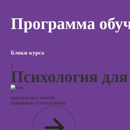
Курсы
копирай
Программа обу
Курсы п
создан
контент
Курсы п
поисков
Блоки курса
оптими
сайтов (
продви
1
сайтов)
Психология дл
Курсы с
и прод
сайтов н
7
практических занятий
Курсы
содержание и инструменты
контекс
реклам
Курсы