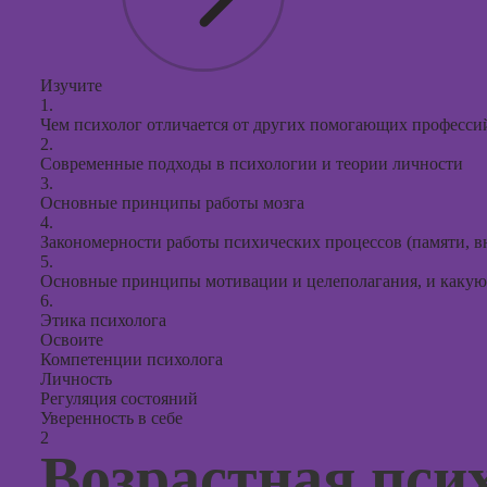
продви
социал
сетях
Курсы
Изучите
1.
таргети
Чем психолог отличается от других помогающих професси
реклам
2.
Современные подходы в психологии и теории личности
Курсы
3.
продюс
Основные принципы работы мозга
проекто
4.
Закономерности работы психических процессов (памяти, 
Курсы с
5.
презент
Основные принципы мотивации и целеполагания, и какую 
PowerPo
6.
Этика психолога
Освоите
Компетенции психолога
Личность
Регуляция состояний
Уверенность в себе
2
Возрастная пси