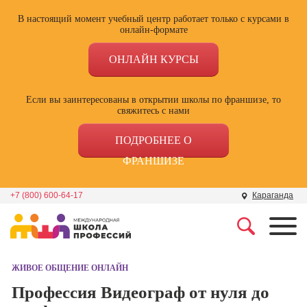
В настоящий момент учебный центр работает только с курсами в
онлайн-формате
ОНЛАЙН КУРСЫ
Если вы заинтересованы в открытии школы по франшизе, то
свяжитесь с нами
ПОДРОБНЕЕ О
ФРАНШИЗЕ
+7 (800) 600-64-17
Караганда
Профессии
Школа маркетинга и
рекламы
ЖИВОЕ ОБЩЕНИЕ ОНЛАЙН
Профессия
Специалист по
Профессия Видеограф от нуля до
Школа дизайна
поисковой