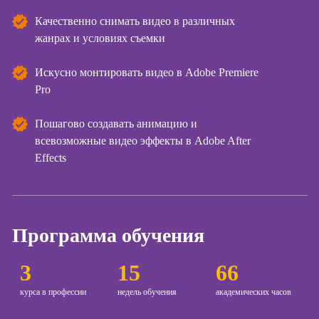
Качественно снимать видео в различных
Курсы
жанрах и условиях съемки
копирайтинга
Курсы по
Искусно монтировать видео в Adobe Premiere
созданию
Pro
контента
Курсы по
Пошагово создавать анимацию и
поисковой
всевозможные видео эффекты в Adobe After
оптимизации
Effects
сайтов (seo-
продвижение
сайтов)
Курсы создания
и продвижения
Программа обучения
сайтов на Tilda
3
15
66
Курсы
контекстной
курса в профессии
недель обучения
академических часов
рекламы