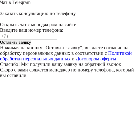
Чат в Telegram
Заказать консультацию по телефону
Открыть чат с менеджером на сайте
Введите ваш номер телефона:
Оставить заявку
Нажимая на кнопку "
Оставить заявку
", вы даете согласие на
обработку персональных данных в соответствии с
Политикой
обработки персональных данных
и
Договором оферты
Спасибо! Мы получили вашу заявку на обратный звонок
Скоро с вами свяжется менеджер по номеру телефона, который
вы оставили
Внимание!
В выбранном вами городе
на данный момент нет учебного
центра
.
Обучение по курсу проходит в
онлайн-формате
— вы сможете
пройти программу дистанционно с доступом к урокам,
материалам и поддержкой наставника.
Оставьте заявку и мы проконсультируем вас по процессу