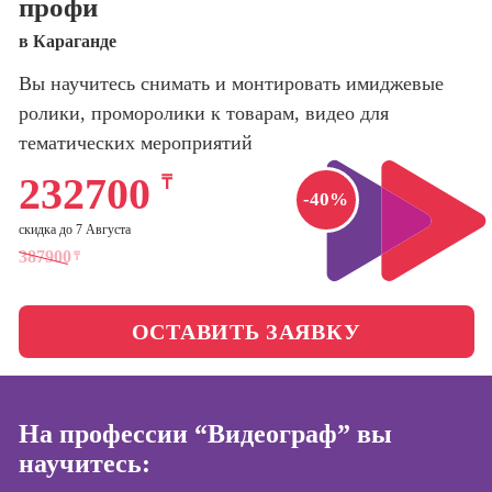
профи
оптимизации
сайтов (seo-
Школа нейросетей и
в Караганде
продвижение
программирования
сайтов)
Вы научитесь снимать и монтировать имиджевые
ролики, проморолики к товарам, видео для
Школа психологии
Профессия
Интернет-
тематических мероприятий
маркетолог
Школа актерского
232700
₸
мастерства
-40%
Профессия
Менеджер по
скидка до 7 Августа
маркетингу в
Школа бизнеса и
387900
₸
социальных
управления
сетях (SMM-
менеджер)
ОСТАВИТЬ ЗАЯВКУ
Фотошкола
Профессия
Специалист по
Школа медиа
таргетингу
На профессии “Видеограф” вы
научитесь:
Курсы
Онлайн-обучение