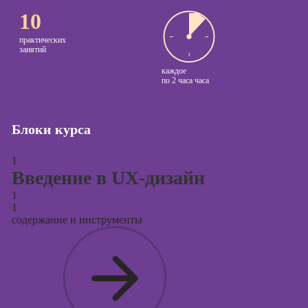
10
Курсы
копирайтинга
практических
занятий
Курсы по
каждое
созданию
по
2 часа часа
контента
Курсы по
Блоки курса
поисковой
оптимизации
сайтов (seo-
1
продвижение
Введение в UX-дизайн
сайтов)
1
1
Курсы создания
содержание и инструменты
и продвижения
сайтов на Tilda
Курсы
контекстной
рекламы