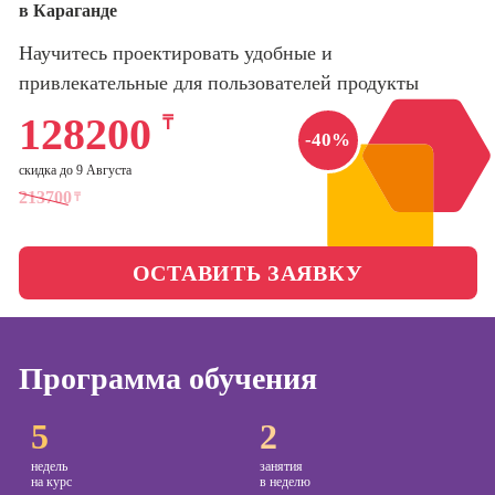
в Караганде
оптимизации
сайтов (seo-
Школа нейросетей и
Научитесь проектировать удобные и
продвижение
программирования
сайтов)
привлекательные для пользователей продукты
Школа психологии
128200
Профессия
₸
-40%
Интернет-
маркетолог
скидка до 9 Августа
Школа актерского
213700
мастерства
₸
Профессия
Менеджер по
маркетингу в
Школа бизнеса и
социальных
ОСТАВИТЬ ЗАЯВКУ
управления
сетях (SMM-
менеджер)
Фотошкола
Профессия
Программа обучения
Специалист по
Школа медиа
таргетингу
5
2
недель
занятия
на курс
в неделю
Курсы
Онлайн-обучение