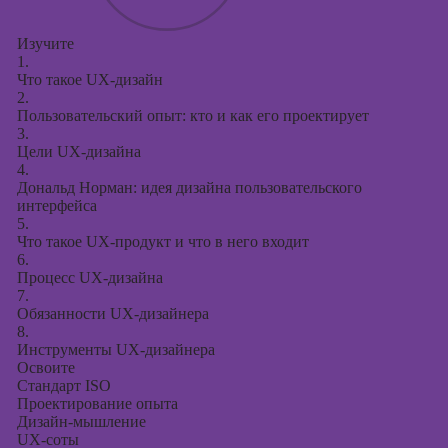
Курсы
продвижения в
Изучите
социальных
1.
сетях
Что такое UX-дизайн
2.
Курсы
Пользовательский опыт: кто и как его проектирует
таргетированной
3.
рекламы
Цели UX-дизайна
4.
Курсы
Дональд Норман: идея дизайна пользовательского
продюсирования
интерфейса
проектов
5.
Что такое UX-продукт и что в него входит
Курсы создания
6.
презентаций в
Процесс UX-дизайна
PowerPoint
7.
Обязанности UX-дизайнера
8.
Инструменты UX-дизайнера
Освоите
Cтандарт ISO
Проектирование опыта
Дизайн-мышление
UX-соты