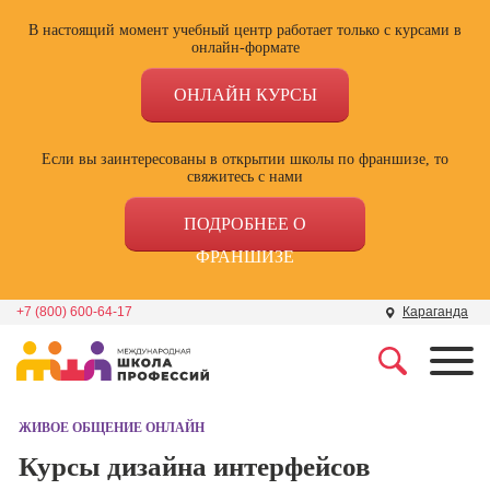
В настоящий момент учебный центр работает только с курсами в
онлайн-формате
ОНЛАЙН КУРСЫ
Если вы заинтересованы в открытии школы по франшизе, то
свяжитесь с нами
ПОДРОБНЕЕ О
ФРАНШИЗЕ
+7 (800) 600-64-17
Караганда
Профессии
Школа маркетинга и
рекламы
ЖИВОЕ ОБЩЕНИЕ ОНЛАЙН
Профессия
Специалист по
Курсы дизайна интерфейсов
Школа дизайна
поисковой