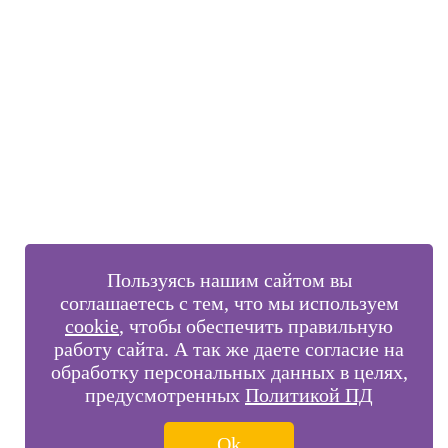
Внимание!
В выбранном вами городе
на данный момент нет учебного
центра
.
Обучение по курсу проходит в
онлайн-формате
— вы сможете
пройти программу дистанционно с доступом к урокам,
материалам и поддержкой наставника.
Оставьте заявку и мы проконсультируем вас по процессу
онлайн-обучения
ПРОДОЛЖИТЬ
Пользуясь нашим сайтом вы
соглашаетесь с тем, что мы используем
cookie
, чтобы обеспечить правильную
работу сайта. А так же даете согласие на
обработку персональных данных в целях,
предусмотренных
Политикой ПД
Ok