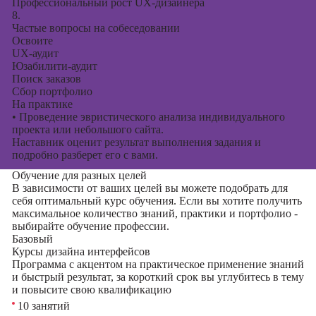
Профессиональный рост UX-дизайнера
8.
Частые вопросы на собеседовании
Освоите
UX-аудит
Юзабилити-аудит
Поиск заказов
Сбор портфолио
На практике
•
Проведение эвристического анализа индивидуального
проекта или небольшого сайта.
Наставник оценит результат выполнения задания и
подробно разберет его с вами.
Обучение для разных целей
В зависимости от ваших целей вы можете подобрать для
себя оптимальный курс обучения. Если вы хотите получить
максимальное количество знаний, практики и портфолио -
выбирайте обучение профессии.
Базовый
Курсы дизайна интерфейсов
Программа с акцентом на практическое применение знаний
и быстрый результат, за короткий срок вы углубитесь в тему
и повысите свою квалификацию
10 занятий