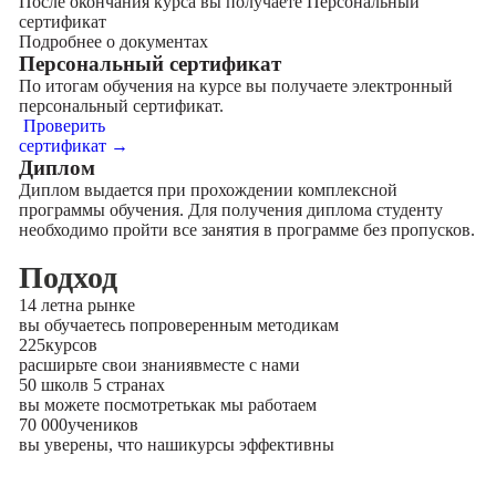
После окончания курса вы получаете Персональный
сертификат
Подробнее о документах
Персональный сертификат
По итогам обучения на курсе вы получаете электронный
персональный сертификат.
Проверить
сертификат →
Диплом
Диплом выдается при прохождении комплексной
программы обучения. Для получения диплома студенту
необходимо пройти все занятия в программе без пропусков.
Подход
14 лет
на рынке
вы обучаетесь по
проверенным методикам
225
курсов
расширьте свои знания
вместе с нами
50 школ
в 5 странах
вы можете посмотреть
как мы работаем
70 000
учеников
вы уверены, что наши
курсы эффективны