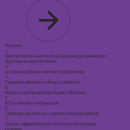
Курсы
продвижения в
социальных
сетях
Курсы
таргетированной
рекламы
Изучите
1.
Курсы
Преимущества контекстной рекламы в сравнении с
продюсирования
другими видами рекламы
проектов
2.
Алгоритм работы контекстной рекламы
Курсы создания
3.
презентаций в
Создание аккаунта в Яндекс Директе
PowerPoint
4.
Работа с инструментом Яндекс Метрика
5.
KPI в контекстной рекламе
6.
Термины для работы с контекстной рекламной
7.
Оценка эффективности контекстной рекламы
Освоите