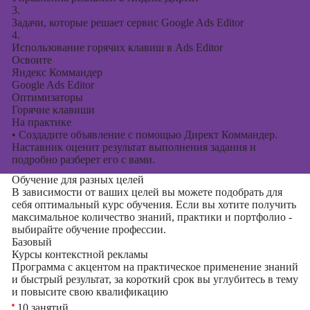
3.
Задачи, которые решает сервис Google Ads Editor
4.
Использование горячих клавиш в Ads Editor
Освоите
Яндекс Коммандер
Google Ads Editor
Оптимизаторы
Горячие клавиши
На практике
•
Создадите объявление с помощью Директ Коммандер.
Наставник оценит результат выполнения задания и
подробно разберет его с вами.
Обучение для разных целей
В зависимости от ваших целей вы можете подобрать для
себя оптимальный курс обучения. Если вы хотите получить
максимальное количество знаний, практики и портфолио -
выбирайте обучение профессии.
Базовый
Курсы контекстной рекламы
Программа с акцентом на практическое применение знаний
и быстрый результат, за короткий срок вы углубитесь в тему
и повысите свою квалификацию
10 занятий