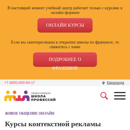
В настоящий момент учебный центр работает только с курсами в
онлайн-формате
ОНЛАЙН КУРСЫ
Если вы заинтересованы в открытии школы по франшизе, то
свяжитесь с нами
ПОДРОБНЕЕ О
ФРАНШИЗЕ
+7 (800) 600-64-17
Караганда
Профессии
Школа маркетинга и
рекламы
ЖИВОЕ ОБЩЕНИЕ ОНЛАЙН
Профессия
Специалист по
Курсы контекстной рекламы
Школа дизайна
поисковой