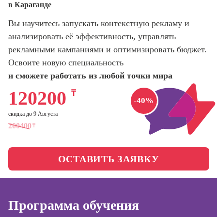
в Караганде
оптимизации
сайтов (seo-
Школа нейросетей и
Вы научитесь запускать контекстную рекламу и
продвижение
программирования
сайтов)
анализировать её эффективность, управлять
рекламными кампаниями и оптимизировать бюджет.
Школа психологии
Профессия
Освоите новую специальность
Интернет-
маркетолог
и сможете работать из любой точки мира
Школа актерского
мастерства
Профессия
120200
₸
Менеджер по
-40%
маркетингу в
Школа бизнеса и
скидка до 9 Августа
социальных
управления
200400
₸
сетях (SMM-
менеджер)
Фотошкола
Профессия
ОСТАВИТЬ ЗАЯВКУ
Специалист по
Школа медиа
таргетингу
Программа обучения
Курсы
Онлайн-обучение