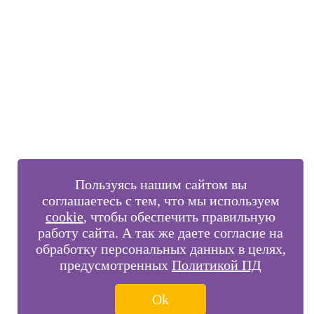
Внимание!
В выбранном вами городе
на данный момент нет учебного
центра
.
Обучение по курсу проходит в
онлайн-формате
— вы сможете
пройти программу дистанционно с доступом к урокам,
материалам и поддержкой наставника.
Оставьте заявку и мы проконсультируем вас по процессу
онлайн-обучения
ПРОДОЛЖИТЬ
Пользуясь нашим сайтом вы
соглашаетесь с тем, что мы используем
cookie
, чтобы обеспечить правильную
работу сайта. А так же даете согласие на
обработку персональных данных в целях,
предусмотренных
Политикой ПД
Ok