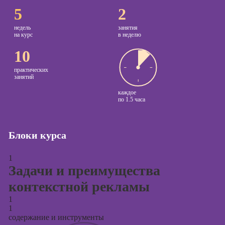
5
2
Курсы
копирайтинга
недель
занятия
на курс
в неделю
Курсы по
10
созданию
контента
практических
занятий
Курсы по
каждое
поисковой
по
1.5 часа
оптимизации
сайтов (seo-
продвижение
Блоки курса
сайтов)
Курсы создания
1
и продвижения
Задачи и преимущества
сайтов на Tilda
контекстной рекламы
Курсы
1
контекстной
1
рекламы
содержание и инструменты