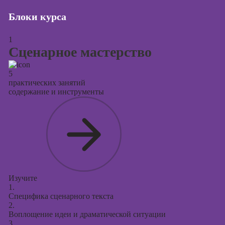
Курсы
продвижения в
Блоки курса
социальных
сетях
1
Сценарное мастерство
Курсы
таргетированной
рекламы
5
практических занятий
Курсы
содержание и инструменты
продюсирования
проектов
Курсы создания
презентаций в
PowerPoint
Изучите
1.
Специфика сценарного текста
2.
Воплощение идеи и драматической ситуации
3.