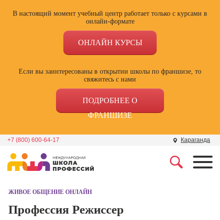
В настоящий момент учебный центр работает только с курсами в
онлайн-формате
ОНЛАЙН КУРСЫ
Если вы заинтересованы в открытии школы по франшизе, то
свяжитесь с нами
ПОДРОБНЕЕ О
ФРАНШИЗЕ
+7 (800) 600-64-17
Караганда
Профессии
Школа маркетинга и
рекламы
ЖИВОЕ ОБЩЕНИЕ ОНЛАЙН
Профессия
Специалист по
Профессия Режиссер
Школа дизайна
поисковой