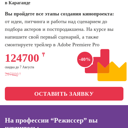
в Караганде
оптимизации
сайтов (seo-
Школа нейросетей и
Вы пройдете все этапы создания кинопроекта:
продвижение
программирования
сайтов)
от идеи, питчинга и работы над сценарием до
подбора актеров и постпродакшена. На курсе вы
Школа психологии
Профессия
напишите свой первый сценарий, а также
Интернет-
маркетолог
смонтируете трейлер в Adobe Premiere Pro
Школа актерского
мастерства
Профессия
124700
₸
Менеджер по
-40%
маркетингу в
Школа бизнеса и
скидка до 7 Августа
социальных
управления
207800
₸
сетях (SMM-
менеджер)
Фотошкола
Профессия
ОСТАВИТЬ ЗАЯВКУ
Специалист по
Школа медиа
таргетингу
На профессии “Режиссер” вы
Курсы
Онлайн-обучение