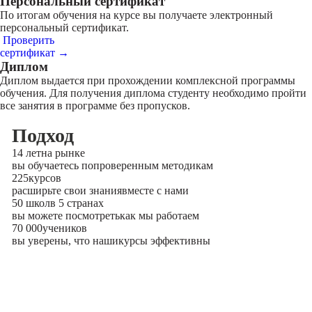
Персональный сертификат
По итогам обучения на курсе вы получаете электронный
персональный сертификат.
Проверить
сертификат →
Диплом
Диплом выдается при прохождении комплексной программы
обучения. Для получения диплома студенту необходимо пройти
все занятия в программе без пропусков.
Подход
14 лет
на рынке
вы обучаетесь по
проверенным методикам
225
курсов
расширьте свои знания
вместе с нами
50 школ
в 5 странах
вы можете посмотреть
как мы работаем
70 000
учеников
вы уверены, что наши
курсы эффективны