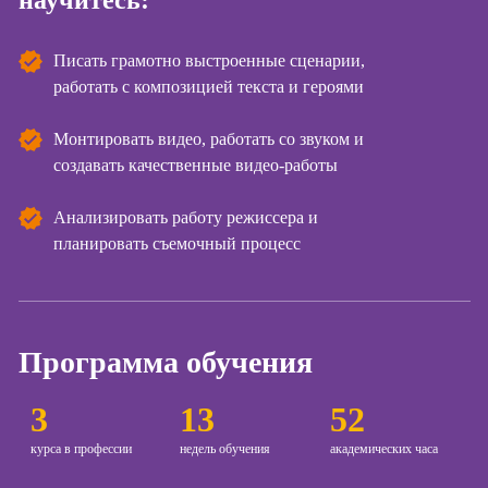
научитесь:
Курсы
копирайтинга
Писать грамотно выстроенные сценарии,
работать с композицией текста и героями
Курсы по
созданию
Монтировать видео, работать со звуком и
контента
создавать качественные видео-работы
Курсы по
поисковой
Анализировать работу режиссера и
оптимизации
планировать съемочный процесс
сайтов (seo-
продвижение
сайтов)
Курсы создания
и продвижения
Программа обучения
сайтов на Tilda
3
13
52
Курсы
контекстной
курса в профессии
недель обучения
академических часа
рекламы