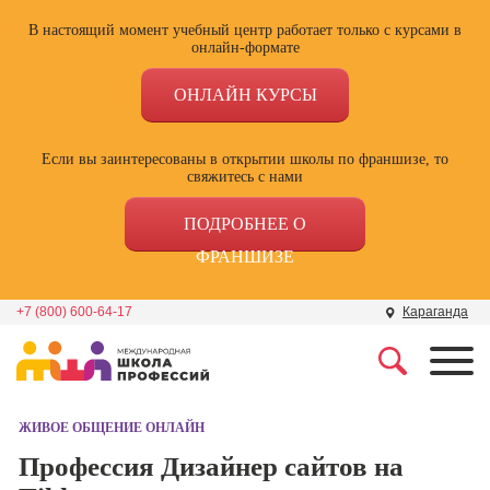
В настоящий момент учебный центр работает только с курсами в
онлайн-формате
ОНЛАЙН КУРСЫ
Если вы заинтересованы в открытии школы по франшизе, то
свяжитесь с нами
ПОДРОБНЕЕ О
ФРАНШИЗЕ
+7 (800) 600-64-17
Караганда
Профессии
Школа маркетинга и
рекламы
ЖИВОЕ ОБЩЕНИЕ ОНЛАЙН
Профессия
Специалист по
Профессия Дизайнер сайтов на
Школа дизайна
поисковой