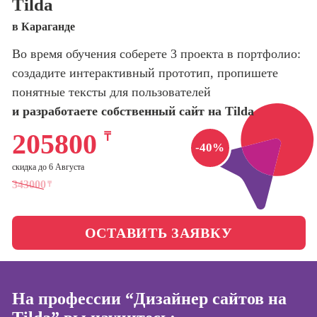
Tilda
оптимизации
сайтов (seo-
Школа нейросетей и
в Караганде
продвижение
программирования
сайтов)
Во время обучения соберете 3 проекта в портфолио:
создадите интерактивный прототип, пропишете
Школа психологии
Профессия
Интернет-
понятные тексты для пользователей
маркетолог
и разработаете собственный сайт на Tilda
Школа актерского
мастерства
Профессия
205800
₸
Менеджер по
-40%
маркетингу в
Школа бизнеса и
скидка до 6 Августа
социальных
управления
343000
сетях (SMM-
₸
менеджер)
Фотошкола
Профессия
ОСТАВИТЬ ЗАЯВКУ
Специалист по
Школа медиа
таргетингу
На профессии “Дизайнер сайтов на
Курсы
Онлайн-обучение