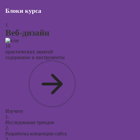
Курсы
продвижения в
Блоки курса
социальных
сетях
1
Веб-дизайн
Курсы
таргетированной
рекламы
10
практических занятий
Курсы
содержание и инструменты
продюсирования
проектов
Курсы создания
презентаций в
PowerPoint
Изучите
1.
Исследование трендов
2.
Разработка концепции сайта
3.