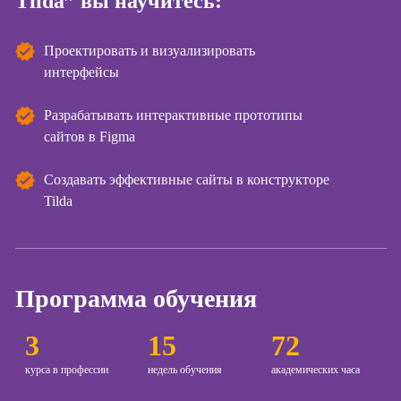
Tilda” вы научитесь:
Курсы
копирайтинга
Проектировать и визуализировать
интерфейсы
Курсы по
созданию
Разрабатывать интерактивные прототипы
контента
сайтов в Figma
Курсы по
поисковой
Создавать эффективные сайты в конструкторе
оптимизации
Tilda
сайтов (seo-
продвижение
сайтов)
Курсы создания
и продвижения
Программа обучения
сайтов на Tilda
3
15
72
Курсы
контекстной
курса в профессии
недель обучения
академических часа
рекламы