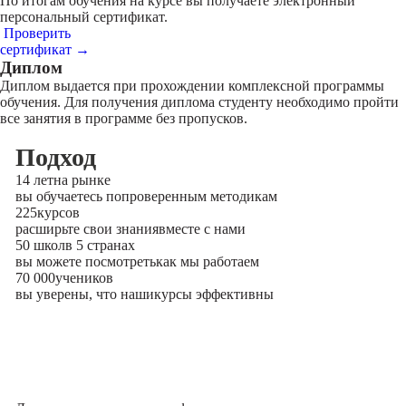
По итогам обучения на курсе вы получаете электронный
персональный сертификат.
Проверить
сертификат →
Диплом
Диплом выдается при прохождении комплексной программы
обучения. Для получения диплома студенту необходимо пройти
все занятия в программе без пропусков.
Подход
14 лет
на рынке
вы обучаетесь по
проверенным методикам
225
курсов
расширьте свои знания
вместе с нами
50 школ
в 5 странах
вы можете посмотреть
как мы работаем
70 000
учеников
вы уверены, что наши
курсы эффективны