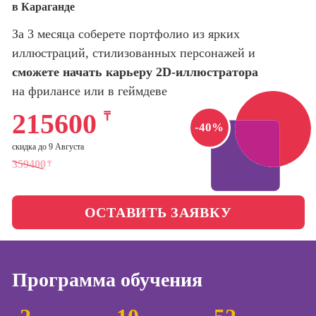
в Караганде
оптимизации
сайтов (seo-
Школа нейросетей и
За 3 месяца соберете портфолио из ярких
продвижение
программирования
сайтов)
иллюстраций, стилизованных персонажей и
сможете начать карьеру 2D-иллюстратора
Школа психологии
Профессия
на фрилансе или в геймдеве
Интернет-
маркетолог
Школа актерского
215600
₸
-40%
мастерства
Профессия
Менеджер по
скидка до 9 Августа
маркетингу в
Школа бизнеса и
359400
₸
социальных
управления
сетях (SMM-
менеджер)
ОСТАВИТЬ ЗАЯВКУ
Фотошкола
Профессия
Специалист по
Школа медиа
таргетингу
Программа обучения
Курсы
Онлайн-обучение