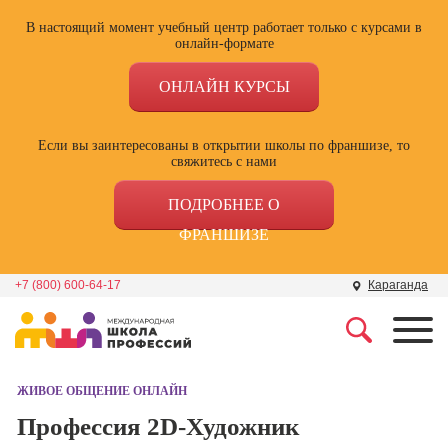
В настоящий момент учебный центр работает только с курсами в
онлайн-формате
ОНЛАЙН КУРСЫ
Если вы заинтересованы в открытии школы по франшизе, то
свяжитесь с нами
ПОДРОБНЕЕ О
ФРАНШИЗЕ
+7 (800) 600-64-17
Караганда
Профессии
Школа маркетинга и
рекламы
ЖИВОЕ ОБЩЕНИЕ ОНЛАЙН
Профессия
Специалист по
Профессия 2D-Художник
Школа дизайна
поисковой