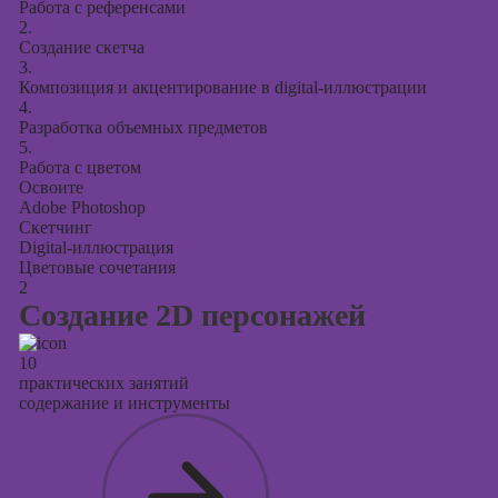
Работа с референсами
Курсы
2.
продвижения в
Создание скетча
социальных
3.
сетях
Композиция и акцентирование в digital-иллюстрации
4.
Курсы
Разработка объемных предметов
таргетированной
5.
рекламы
Работа с цветом
Освоите
Курсы
Adobe Photoshop
продюсирования
Скетчинг
проектов
Digital-иллюстрация
Цветовые сочетания
Курсы создания
2
презентаций в
Создание 2D персонажей
PowerPoint
10
практических занятий
содержание и инструменты