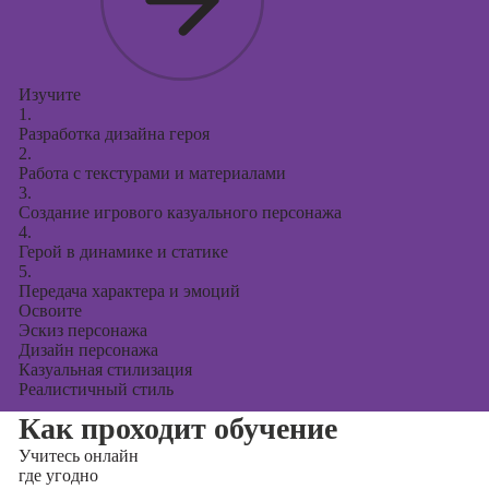
Изучите
1.
Разработка дизайна героя
2.
Работа с текстурами и материалами
3.
Создание игрового казуального персонажа
4.
Герой в динамике и статике
5.
Передача характера и эмоций
Освоите
Эскиз персонажа
Дизайн персонажа
Казуальная стилизация
Реалистичный стиль
Как проходит обучение
Учитесь
онлайн
где угодно