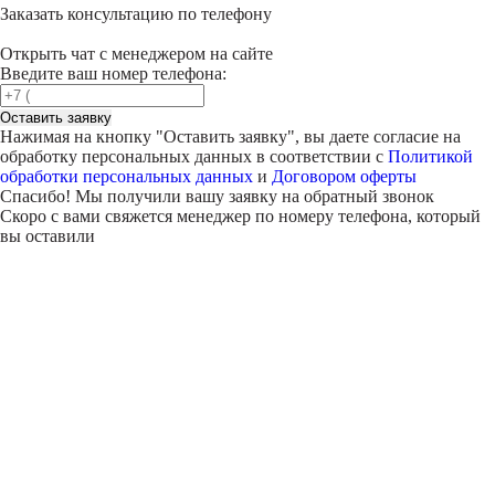
Заказать консультацию по телефону
Открыть чат с менеджером на сайте
Введите ваш номер телефона:
Оставить заявку
Нажимая на кнопку "
Оставить заявку
", вы даете согласие на
обработку персональных данных в соответствии с
Политикой
обработки персональных данных
и
Договором оферты
Спасибо! Мы получили вашу заявку на обратный звонок
Скоро с вами свяжется менеджер по номеру телефона, который
вы оставили
Внимание!
В выбранном вами городе
на данный момент нет учебного
центра
.
Обучение по курсу проходит в
онлайн-формате
— вы сможете
пройти программу дистанционно с доступом к урокам,
материалам и поддержкой наставника.
Оставьте заявку и мы проконсультируем вас по процессу
онлайн-обучения
ПРОДОЛЖИТЬ