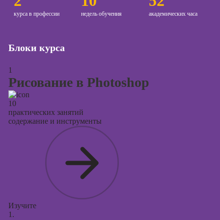
2
10
52
курса в профессии
недель обучения
академических часа
Курсы
копирайтинга
Курсы по
Блоки курса
созданию
контента
1
Рисование в Photoshop
Курсы по
поисковой
оптимизации
10
сайтов (seo-
практических занятий
содержание и инструменты
продвижение
сайтов)
Курсы создания
и продвижения
сайтов на Tilda
Курсы
контекстной
Изучите
рекламы
1.