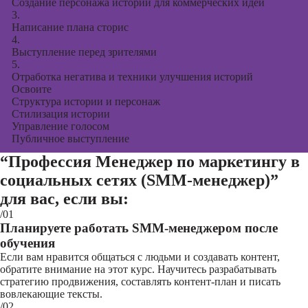
Создание персонажа истории для коммерческих идей
3.
Написание плана сторис
4.
Выступление перед зрителями
5.
Отработка негатива и техники улучшения историй
Освоите
Структура истории и персонаж
Стилизация истории
Управление голосом
Публичное выступление
“Профессия Менеджер по маркетингу в
социальных сетях (SMM-менеджер)”
для вас, если вы:
/01
Планируете работать SMM-менеджером после
обучения
Если вам нравится общаться с людьми и создавать контент,
обратите внимание на этот курс. Научитесь разрабатывать
стратегию продвижения, составлять контент-план и писать
вовлекающие тексты.
/02