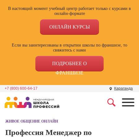
В настоящий момент учебный центр работает только с курсами в
онлайн-формате
ОНЛАЙН КУРСЫ
Если вы заинтересованы в открытии школы по франшизе, то
свяжитесь с нами
ПОДРОБНЕЕ О
ФРАНШИЗЕ
+7 (800) 600-64-17
Караганда
Профессии
Школа маркетинга и
рекламы
ЖИВОЕ ОБЩЕНИЕ ОНЛАЙН
Профессия
Специалист по
Профессия Менеджер по
Школа дизайна
поисковой