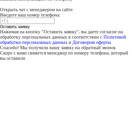
Открыть чат с менеджером на сайте
Введите ваш номер телефона:
Оставить заявку
Нажимая на кнопку "
Оставить заявку
", вы даете согласие на
обработку персональных данных в соответствии с
Политикой
обработки персональных данных
и
Договором оферты
Спасибо! Мы получили вашу заявку на обратный звонок
Скоро с вами свяжется менеджер по номеру телефона, который
вы оставили
Внимание!
В выбранном вами городе
на данный момент нет учебного
центра
.
Обучение по курсу проходит в
онлайн-формате
— вы сможете
пройти программу дистанционно с доступом к урокам,
материалам и поддержкой наставника.
Оставьте заявку и мы проконсультируем вас по процессу
онлайн-обучения
ПРОДОЛЖИТЬ