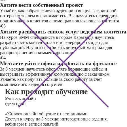
Хотите вести собственный проект
Узнайте, как собрать живую аудиторию вокруг вас, которой
интересно то, чем вы занимаетесь. Вы научитесь переводить
подписчиков в клиентов с помощью вовлекающего контента.
/03
Хотите расширить список услуг ведением контента
На курсе SMM-специалиста в городе Караганда научитесь
разрабатывать контент-план и и генерировать идеи для
публикаций. Научитесь отбирать вирусный материал для
распространения и комментирования.
/04
Мечтаете уйти с офиса и работать на фрилансе
За 5 месяцев научитесь оформлять продающие кейсы и
выстраивать эффективную коммуникацию с заказчиком.
Узнаете, как получать больше за свою работу за счет
комплексного ведения соцсетей.
Как проходит обучение
Учитесь
онлайн
где угодно
«Живое» онлайн общение с наставниками
Доступ к курсу на 3 месяца: интерактивные задания,
вебинары и записи занятий