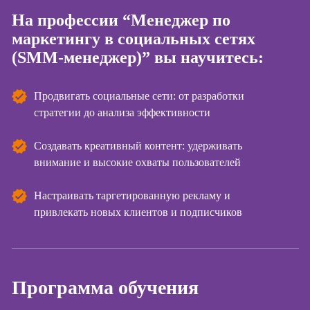
На профессии “Менеджер по
Курсы
маркетингу в социальных сетях
копирайтинга
(SMM-менеджер)” вы научитесь:
Курсы по
созданию
контента
Продвигать социальные сети: от разработки
стратегии до анализа эффективности
Курсы по
поисковой
оптимизации
Создавать креативный контент: удерживать
сайтов (seo-
внимание и высокие охваты пользователей
продвижение
сайтов)
Настраивать таргетированную рекламу и
Курсы создания
привлекать новых клиентов и подписчиков
и продвижения
сайтов на Tilda
Курсы
контекстной
Программа обучения
рекламы