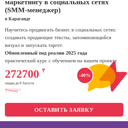
маркетингу в социальных сетях
оптимизации
(SMM-менеджер)
сайтов (seo-
Школа нейросетей и
продвижение
программирования
в Караганде
сайтов)
Научитесь продвигать бизнес в социальных сетях:
Школа психологии
Профессия
Интернет-
создавать продающие тексты, запоминающийся
маркетолог
визуал и запускать таргет.
Школа актерского
мастерства
Обновленный под реалии 2025 года
Профессия
Менеджер по
практический курс с обучением на вашем проекте
маркетингу в
Школа бизнеса и
социальных
272700
₸
управления
-40%
сетях (SMM-
менеджер)
скидка до 8 Августа
Фотошкола
454500
₸
Профессия
Специалист по
Школа медиа
таргетингу
ОСТАВИТЬ ЗАЯВКУ
Курсы
Онлайн-обучение