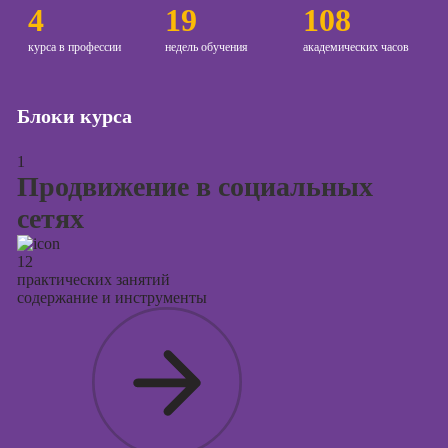
Курсы
4
19
108
продвижения в
социальных
курса в профессии
недель обучения
академических часов
сетях
Курсы
Блоки курса
таргетированной
рекламы
1
Курсы
Продвижение в социальных
продюсирования
сетях
проектов
Курсы создания
12
презентаций в
практических занятий
PowerPoint
содержание и инструменты