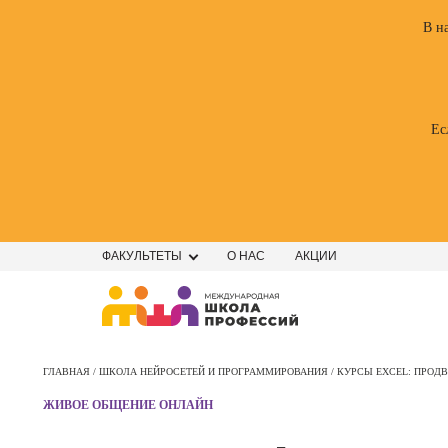
В н
Ес
ФАКУЛЬТЕТЫ
О НАС
АКЦИИ
Профе
Школа маркетинга и рекламы
Профес
ГЛАВНАЯ /
ШКОЛА НЕЙРОСЕТЕЙ И ПРОГРАММИРОВАНИЯ /
КУРСЫ EXCEL: ПРОД
Школа дизайна
Специал
ЖИВОЕ ОБЩЕНИЕ ОНЛАЙН
поисков
Школа нейросетей и
оптими