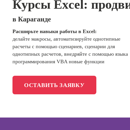
Курсы Excel: продв
сайтов (
программирования
продви
сайтов)
Школа психологии
в Караганде
Профес
Интерне
Расширьте навыки работы в Excel:
Школа актерского мастерства
маркето
делайте макросы, автоматизируйте однотипные
Профес
Школа бизнеса и управления
расчеты с помощью сценариев, сценарии для
Менедж
однотипных расчетов, внедряйте с помощью языка
маркети
Фотошкола
программирования VBA новые функции
социал
сетях (
менедж
Школа медиа
ОСТАВИТЬ ЗАЯВКУ
Профес
Специал
таргети
Онлайн-обучение
Курсы