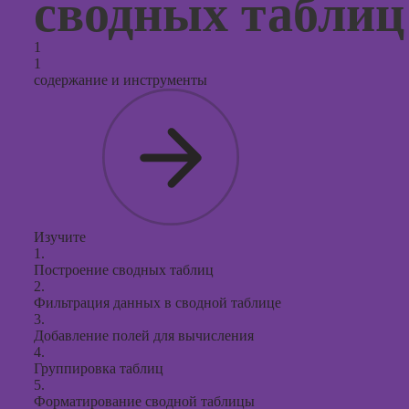
сводных таблиц
продви
социал
сетях
1
1
Курсы
содержание и инструменты
таргети
реклам
Курсы
продюс
проекто
Курсы с
презент
Изучите
PowerPo
1.
Построение сводных таблиц
2.
Фильтрация данных в сводной таблице
3.
Добавление полей для вычисления
4.
Группировка таблиц
5.
Форматирование сводной таблицы