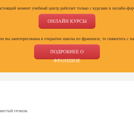
астоящий момент учебный центр работает только с курсами в онлайн-фор
ОНЛАЙН КУРСЫ
ли вы заинтересованы в открытии школы по франшизе, то свяжитесь с н
ПОДРОБНЕЕ О
ФРАНШИЗЕ
ссии
Профессии
Профессии
Проф
сия
Профессия
Профессия
Полный
ВИНУТЫЙ УРОВЕНЬ
ист по
Веб-дизайнер с
Специалист Excel
психол
ой
нуля до профи
семей
зации
отнош