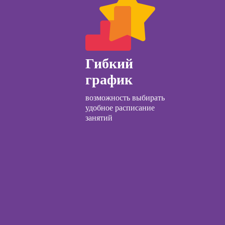
ачинающих
Курсы по
психологии
заработку на Ozon
ений
и Wildberries для
ны и
предпринимателей
ны
Гибкий
детской
график
огии для
лей
возможность выбирать
ческий
удобное расписание
ЛП
занятий
общения с
и
ческой
огии:
менные
ды