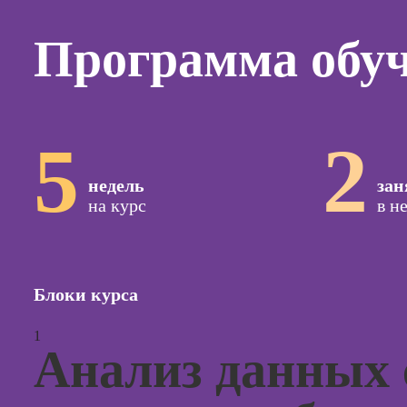
Курсы
копирай
Программа обу
Курсы п
создан
контент
Курсы п
5
2
поисков
оптими
сайтов (
недель
зан
продви
на курс
в н
сайтов)
Курсы с
и прод
сайтов н
Блоки курса
Курсы
1
контекс
Анализ данных
реклам
Курсы