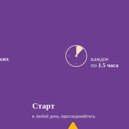
процессами
ссия
Курсы
актик
управляющего
рестораном
сия Арт-
вт
Курсы менеджера
Wildberries
ссия
й психолог
Курсы менеджера
Ozon
ссия КПТ-
ких
каждое
ог
по
1.5 часа
Курсы управления
отделом продаж
ссия НЛП-
лист
Курсы продаж для
начинающих
Курсы техник
ы
продаж
Старт
Курсы по
коучинга
в любой день, присоединяйтесь
открытию бизнеса
психологии
с нуля