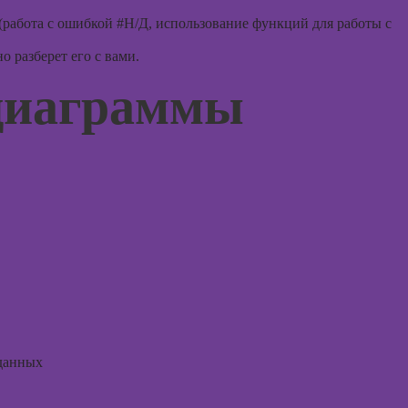
ассоци
в Adobe
карт
работа с ошибкой #Н/Д, использование функций для работы с
Photoshop
Курсы 
 разберет его с вами.
Курсы ArchiCad
для дизайнеров
диаграммы
Курсы 
интерьера
терапи
психол
Практикум:
интерьерные
Курсы 
коллажи в
нейроп
Adobe
и псих
Photoshop
Курсы 
Курсы
тревог
подготовки
паниче
недвижимости к
атакам
продаже
(хоумстейджинг)
Курсы
когнит
Курсы по
поведе
заработку на
данных
терапи
перепродаже
квартир
Курсы 