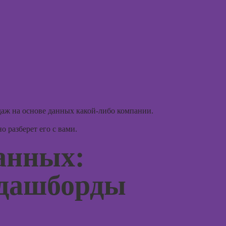
(флиппинг)
рисова
Курсы
профа
Курсы
профор
страте
методы
педаго
аж на основе данных какой-либо компании.
Курсы 
ориент
 разберет его с вами.
терапи
анных:
Курсы
психос
 дашборды