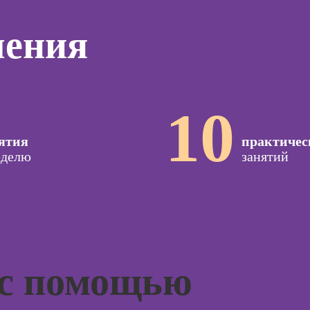
дизайнер
программирования
тинга
Профе
(вайб-кодинг)
чения
Профессия
Игропр
о
Дизайнер
Курсы нейросетей
ию
Профес
сайтов на Tilda
для офиса
а
терапе
Профессия
о
Профе
Коммерческий
10
ой
Детски
диджитал-
зации
иллюстратор
Профе
seo-
ятия
практичес
психол
жение
Профессия 3Д-
еделю
занятий
художник по
Профе
созданию игр
специа
оздания
вижения
Профессия 2D-
а Tilda
Художник
Курс
Профессия
тной
Дизайнер
 с помощью
ы
интерьера
Курсы 
Курсы 